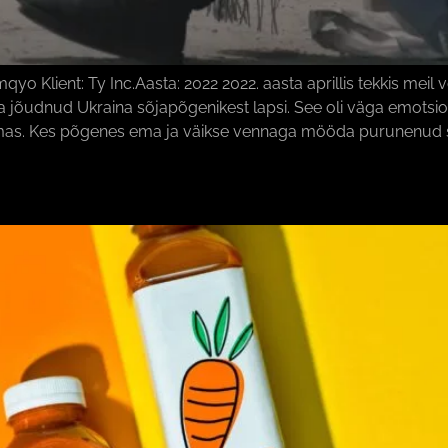
lient: Ty Inc.Aasta: 2022 2022. aasta aprillis tekkis meil v
na jõudnud Ukraina sõjapõgenikest lapsi. See oli väga emots
s. Kes põgenes ema ja väikse vennaga mööda purunenud sõja