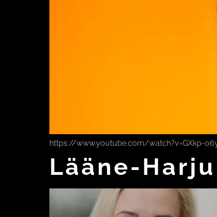
https://www.youtube.com/watch?v=GXkp-o6yyYs 
Lääne-Harj