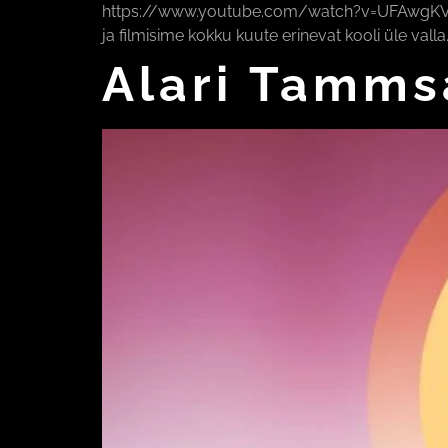
https://www.youtube.com/watch?v=UFAwgKV_Ycw&
ja filmisime kokku kuute erinevat kooli üle valla
Alari Tamms