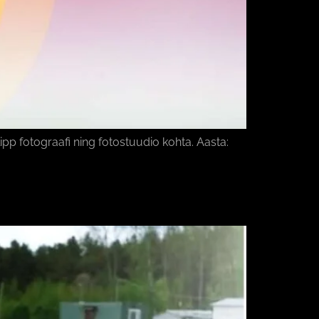
fotograafi ning fotostuudio kohta. Aasta: