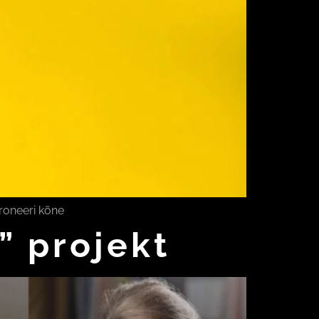
roneeri kõne
” projekt