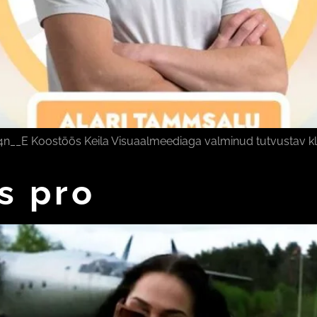
 Koostöös Keila Visuaalmeediaga valminud tutvustav klipp 
ds pro