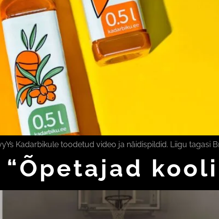
Kadarbikule toodetud video ja näidispildid. Liigu tagasi B
u “Õpetajad kooli