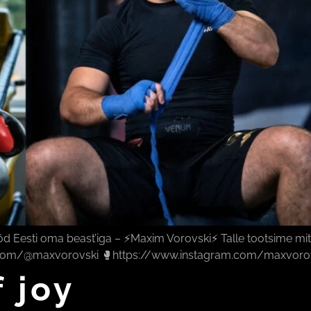
d Eesti oma beast’iga – ⚡️Maxim Vorovski⚡️ Talle tootsime mit
k.com/@maxvorovski 🥊https://www.instagram.com/maxvorovs
 joy