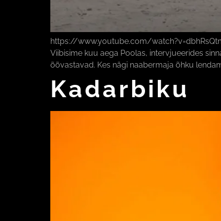
https://www.youtube.com/watch?v=dbhRsQtmqyo K
Viibisime kuu aega Poolas, intervjueerides sin
õõvastavad. Kes nägi naabermaja õhku lendama
Kadarbiku