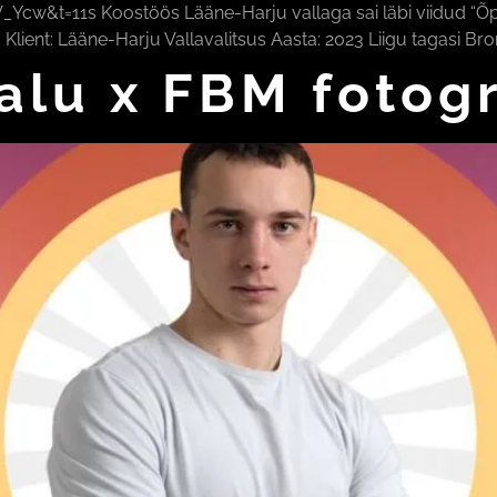
t=11s Koostöös Lääne-Harju vallaga sai läbi viidud “Õpeta
. Klient: Lääne-Harju Vallavalitsus Aasta: 2023 Liigu tagasi Br
alu x FBM fotog