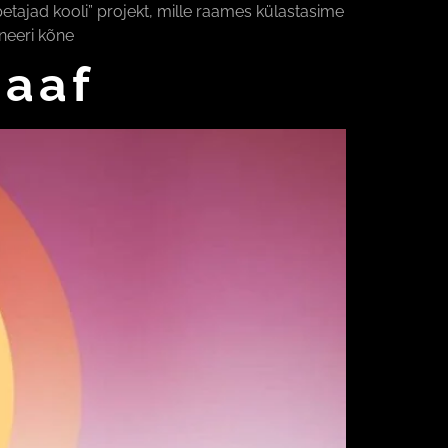
jad kooli” projekt, mille raames külastasime
oneeri kõne
raaf