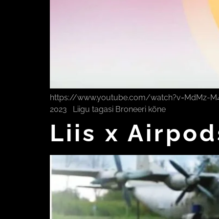
https://www.youtube.com/watch?v=MdMz-M4n__E
2023 Liigu tagasi Broneeri kõne
Liis x Airpo