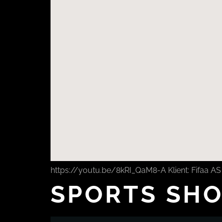
https://youtu.be/8kRI_QaM8-A Klient: Fifaa AS 
SPORTS SH