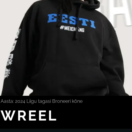
Aasta: 2024 Liigu tagasi Broneeri kõne
OWREEL