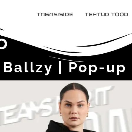
TAGASISIDE
TEHTUD TÖÖD
o
 Ballzy | Pop-up