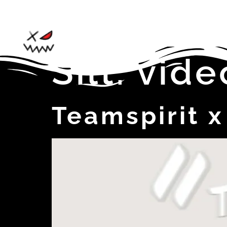
Silt:
vide
Teamspirit x