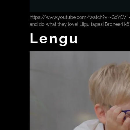
https://www.youtube.com/watch?v=-G0YCV_-PWo 
and do what they love! Liigu tagasi Broneeri k
Lengu