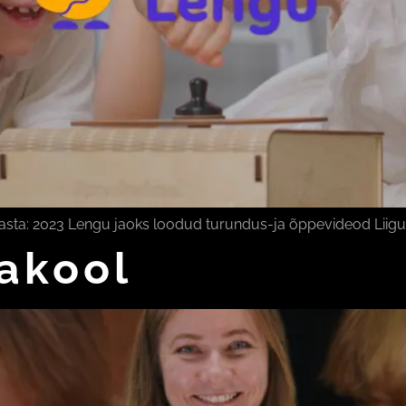
asta: 2023 Lengu jaoks loodud turundus-ja õppevideod Liigu
kakool